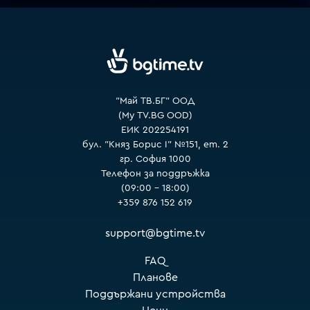
VOYO
"Май ТВ.БГ" ООД
(My TV.BG OOD)
ЕИК 202254191
бул. "Княз Борис I" №151, ет. 2
гр. София 1000
Телефон за поддръжка
(09:00 – 18:00)
+359 876 152 619
support@bgtime.tv
FAQ
Планове
Поддържани устройства