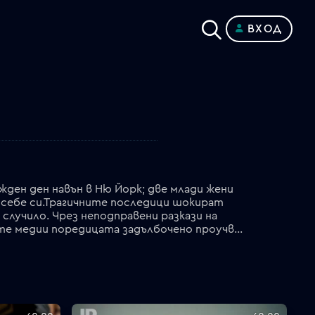
ВХОД
ден ден навън в Ню Йорк; две млади жени
 себе си.Трагичните последици шокират
случило. Чрез неподправени разкази на
органите на реда, членовете на семействата и частните детективи, кадри от новини и социалните медии поредицата задълбочено проучва доказателствата и представя нови теории в стремежа си да разкрие истината.