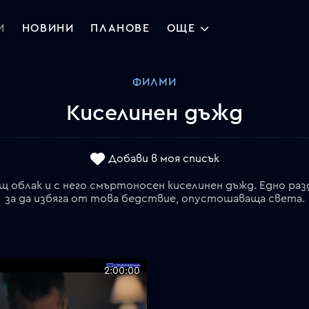
И
НОВИНИ
ПЛАНОВЕ
ОЩЕ
ФИЛМИ
Киселинен дъжд
Добави в моя списък
ещ облак и с него смъртоносен киселинен дъжд. Едно ра
за да избяга от това бедствие, опустошаваща света.
2:00:00