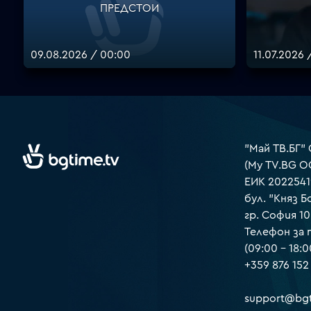
ПРЕДСТОИ
09.08.2026 / 00:00
11.07.2026 
"Май ТВ.БГ"
(My TV.BG O
ЕИК 2022541
бул. "Княз Б
гр. София 1
Телефон за
(09:00 – 18:0
+359 876 152
support@bgt