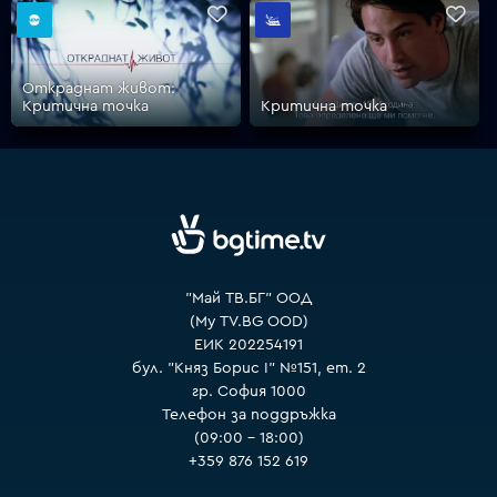
VOYO
Откраднат живот:
Критична точка
Критична точкa
"Май ТВ.БГ" ООД
(My TV.BG OOD)
ЕИК 202254191
бул. "Княз Борис I" №151, ет. 2
гр. София 1000
Телефон за поддръжка
(09:00 – 18:00)
+359 876 152 619