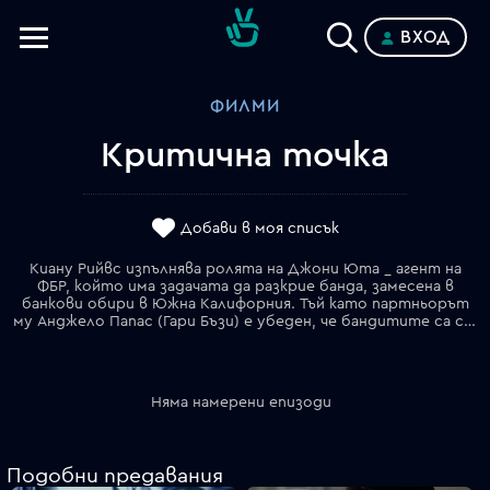
ВХОД
Телевизии
ФИЛМИ
Категории
Критична точка
Планове
Добави в моя списък
Киану Рийвс изпълнява ролята на Джони Юта _ агент на
ФБР, който има задачата да разкрие банда, замесена в
банкови обири в Южна Калифорния. Тъй като партньорът
му Анджело Папас (Гари Бъзи) е убеден, че бандитите са сърфисти, Джони решава да влезе в техния свят под прикритие. Скоро той се запознава с Боди (Суейзи) _ завладяваща личност и търсач на силни усещания, който би направил всичко заради адреналина, дори и обир на банка. Двамата се сприятеляват и Джони попада под опасното влияние на Боди. Започват да му харесат безкрайните дни на сърфа и дългите нощи на безпаметни купони, дори се влюбва в бившата приятелка на Боди _ Тайлър (Лори Пети). Развръзката наближава и Джони научава най-важният житейски урок от Боди _ ако искаш най-силните емоции, трябва да платиш и най-високата цена.
Няма намерени епизоди
Подобни предавания