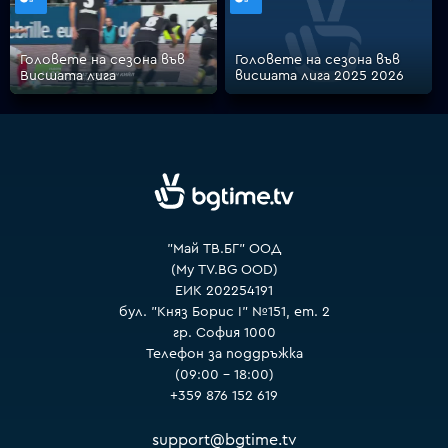
Головете на сезона във
Головете на сезона във
VOYO
Висшата лига
висшата лига 2025 2026
"Май ТВ.БГ" ООД
(My TV.BG OOD)
ЕИК 202254191
бул. "Княз Борис I" №151, ет. 2
гр. София 1000
Телефон за поддръжка
(09:00 – 18:00)
+359 876 152 619
support@bgtime.tv