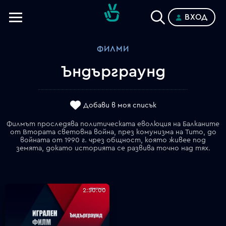
ВХОД
Телевизии
ФИЛМИ
Категории
Ъндърграунд
Планове
Добави в моя списък
Филмът проследява политическата еволюция на Балканите
от Втората световна война, през комунизма на Тито, до
войната от 1990 г. чрез общност, която живее под
земята, докато историята се развива точно над тях.
2:50:00