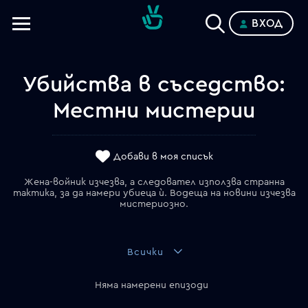
ВХОД
Телевизии
Категории
Убийства в съседство:
Местни мистерии
Планове
Добави в моя списък
Жена-войник изчезва, а следовател използва странна
тактика, за да намери убиеца ѝ. Водеща на новини изчезва
мистериозно.
Всички
Няма намерени епизоди