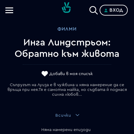
ВХОД
Телевизии
ФИЛМИ
Категории
Инга Линдстрьом:
Планове
Обратно към живота
Добави в моя списък
Съпругът на Луиза е в чужбина и няма намерение да се
връща при нея.Тя е самотна майка, но съдбата й поднася
силна любов...
Всички
Няма намерени епизоди