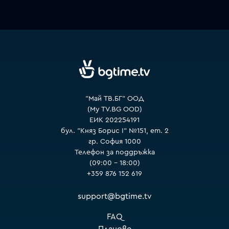
VOYO
"Май ТВ.БГ" ООД
(My TV.BG OOD)
ЕИК 202254191
бул. "Княз Борис I" №151, ет. 2
гр. София 1000
Телефон за поддръжка
(09:00 – 18:00)
+359 876 152 619
support@bgtime.tv
FAQ