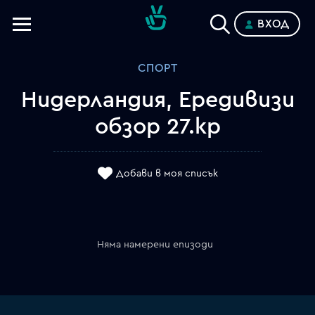
ВХОД
Телевизии
СПОРТ
Категории
Нидерландия, Ередивизи
Планове
обзор 27.кр
Добави в моя списък
Няма намерени епизоди