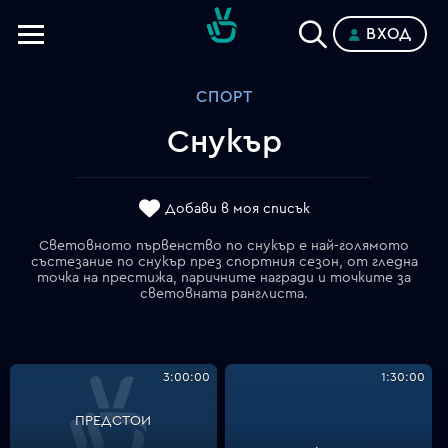
ВХОД
Телевизии
СПОРТ
Категории
Снукър
Планове
Добави в моя списък
Световното първенство по снукър е най-голямото
състезание по снукър през спортния сезон, от гледна
точка на престижа, паричните награди и точките за
световната ранглиста.
3:00:00
1:30:00
ПРЕДСТОИ