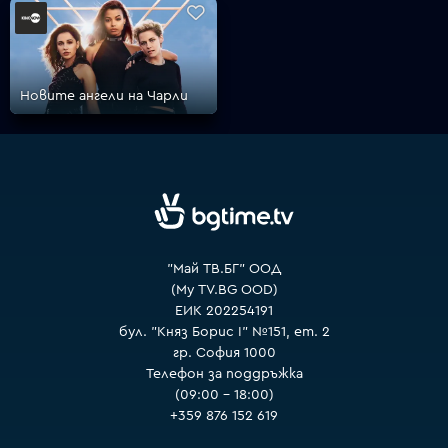
VOYO
Новите ангели на Чарли
"Май ТВ.БГ" ООД
(My TV.BG OOD)
ЕИК 202254191
бул. "Княз Борис I" №151, ет. 2
гр. София 1000
Телефон за поддръжка
(09:00 – 18:00)
+359 876 152 619