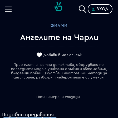
ВХОД
Телевизии
ФИЛМИ
Категории
Ангелите на Чарли
Планове
Добави в моя списък
Трио елитни частни детективи, оборудвани по
последната мода с уникални оръжия и автомобили,
владеещи бойни изкуства и неотразими методи за
дегизиране, развихрят невероятните си умения.
Няма намерени епизоди
Подобни предавания