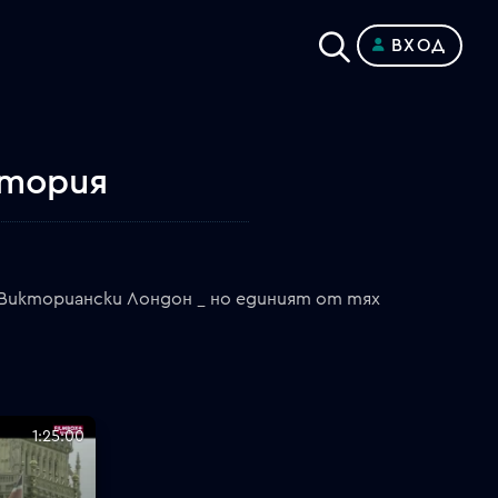
ВХОД
стория
Викториански Лондон _ но единият от тях
1:25:00