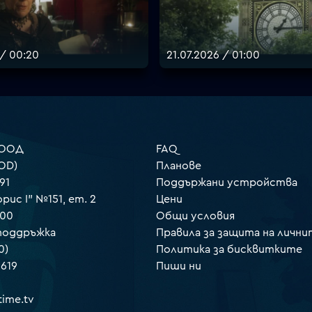
 / 00:20
21.07.2026 / 01:00
 ООД
FAQ
OD)
Планове
91
Поддържани устройства
орис I" №151, ет. 2
Цени
000
Общи условия
 поддръжка
Правила за защита на лични
0)
Политика за бисквитките
 619
Пиши ни
ime.tv