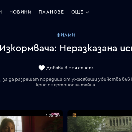
И
НОВИНИ
ПЛАНОВЕ
ОЩЕ
ФИЛМИ
Изкормвача: Неразказана и
Добави в моя списък
 за да разрешат поредица от ужасяващи убийства във 
крие смъртоносна тайна.
1:25:00