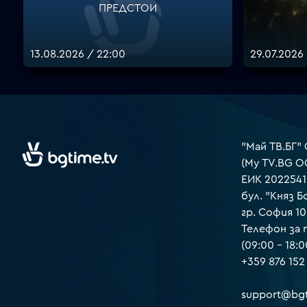
ПРЕДСТОИ
13.08.2026 / 22:00
29.07.2026
"Май ТВ.БГ"
(My TV.BG O
ЕИК 2022541
бул. "Княз Б
гр. София 1
Телефон за
(09:00 – 18:0
+359 876 152
support@bgt