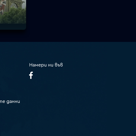
Намери ни във
те данни