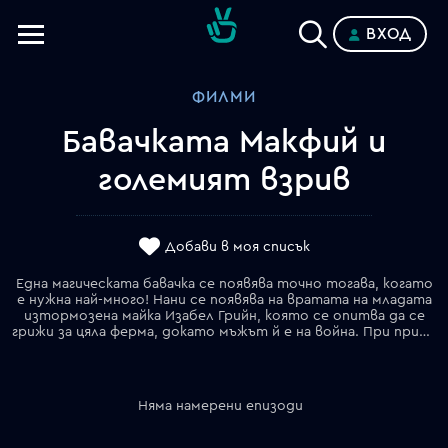
ВХОД
Телевизии
ФИЛМИ
Категории
Бавачката Макфий и
Планове
големият взрив
Добави в моя списък
Една магическата бавачка се появява точно тогава, когато
е нужна най-много! Нани се появява на вратата на младата
изтормозена майка Изабел Грийн, която се опитва да се
грижи за цяла ферма, докато мъжът й е на война. При пристигането си добрата магьосница открива, че и в самото семейство се води "война" – децата на Изабел се бунтуват срещу двамата си братовчеди, разглезени градски хлапета, които току-що са се нанесли и отказват да си тръгнат. Съживени статуи, летящи мотоциклети и танцуващи прасенца са само част от приключенията на бавачката.
Няма намерени епизоди