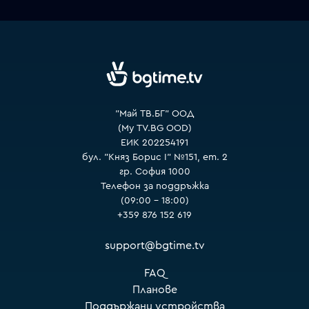
VOYO
"Май ТВ.БГ" ООД
(My TV.BG OOD)
ЕИК 202254191
бул. "Княз Борис I" №151, ет. 2
гр. София 1000
Телефон за поддръжка
(09:00 – 18:00)
+359 876 152 619
support@bgtime.tv
FAQ
Планове
Поддържани устройства