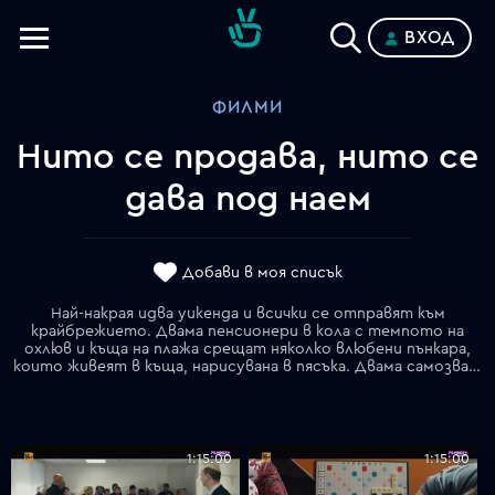
ВХОД
Телевизии
ФИЛМИ
Категории
Нито се продава, нито се
Планове
дава под наем
Добави в моя списък
Най-накрая идва уикенда и всички се отправят към
крайбрежието. Двама пенсионери в кола с темпото на
охлюв и къща на плажа срещат няколко влюбени пънкара,
които живеят в къща, нарисувана в пясъка. Двама самозванци играят голф в близост до погребално шествие, представител се среща с любовницата си в хотел и животът на двете двойки се обръща с главата надолу заради изгубено хвърчило. Много странни и смешни срещи се случват по време на почивката на морето.
1:15:00
1:15:00