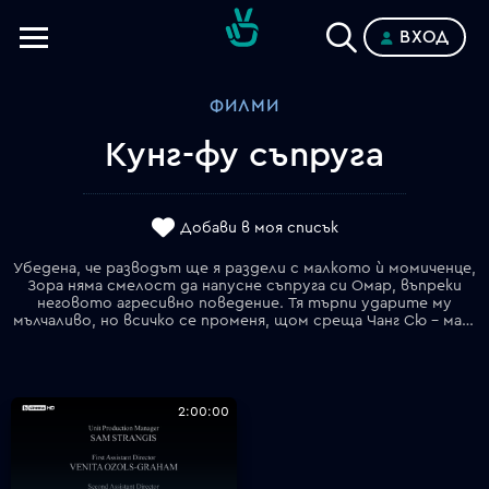
ВХОД
Телевизии
ФИЛМИ
Категории
Кунг-фу съпруга
Планове
Добави в моя списък
Убедена, че разводът ще я раздели с малкото ѝ момиченце,
Зора няма смелост да напусне съпруга си Омар, въпреки
неговото агресивно поведение. Тя търпи ударите му
мълчаливо, но всичко се променя, щом среща Чанг Сю – майстор по кунг-фу, който ще я научи как да се защитава и да отвръща на удара с удар.
2:00:00