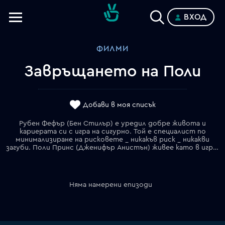
ВХОД
Телевизии
ФИЛМИ
Категории
Завръщането на Поли
Планове
Добави в моя списък
Рубен Фефър (Бен Стилър) е уредил добре живота и
кариерата си с игра на сигурно. Той е специалист по
минимализиране на рисковете _ никакъв риск _ никакви
загуби. Поли Принс (Дженифър Анистън) живее като в игра на комар. Ако не й провърви в нещо _ винаги има друга възможност _ нова работа, ново жилище, друг град. Тя живее за мига. Така че, когато случайността среща Рубен и Поли на едно парти, доскоро (и често) зарязваният от жените Рубен решава, че поне веднъж шансът може да е на негова страна. В запознанството с Поли може би се крие шансът отново да вкара живота си в релси.
Няма намерени епизоди