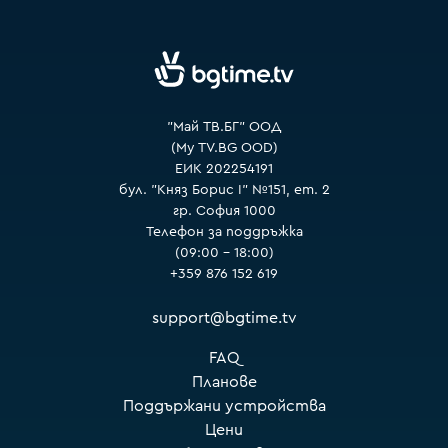
VOYO
"Май ТВ.БГ" ООД
(My TV.BG OOD)
ЕИК 202254191
бул. "Княз Борис I" №151, ет. 2
гр. София 1000
Телефон за поддръжка
(09:00 – 18:00)
+359 876 152 619
support@bgtime.tv
FAQ
Планове
Поддържани устройства
Цени