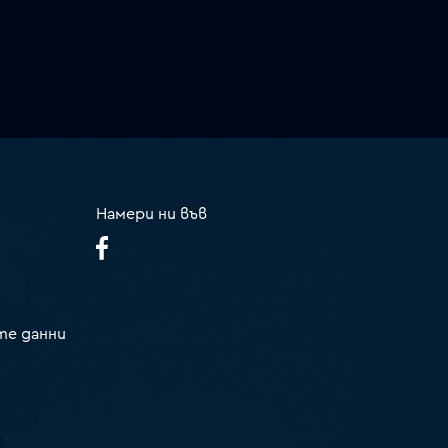
Намери ни във
те данни