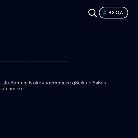
ВХОД
а. Животът в околността се движи с бавни
обитатели.