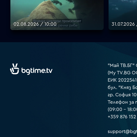
02.08.2026 / 10:00
31.07.2026 
"Май ТВ.БГ"
(My TV.BG O
ЕИК 2022541
бул. "Княз Б
гр. София 1
Телефон за
(09:00 – 18:0
+359 876 152
support@bgt