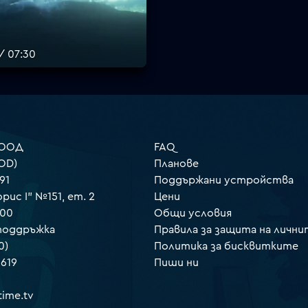
/ 07:30
 ООД
FAQ
OD)
Планове
91
Поддържани устройства
орис I" №151, ет. 2
Цени
000
Общи условия
 поддръжка
Правила за защита на лични
0)
Политика за бисквитките
 619
Пиши ни
ime.tv