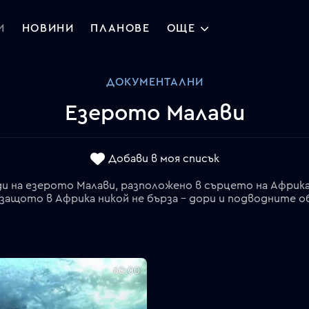
И
НОВИНИ
ПЛАНОВЕ
ОЩЕ
ДОКУМЕНТАЛНИ
Езерото Малави
Добави в моя списък
и на езерото Малави, разположено в сърцето на Африк
защото в Африка никой не бърза - дори и подводните 
60:00