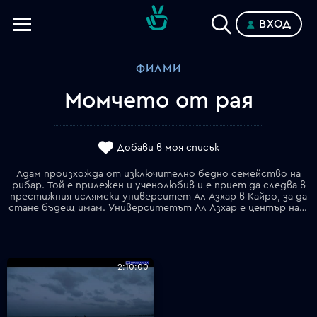
ВХОД
Телевизии
ФИЛМИ
Категории
Момчето от рая
Планове
Добави в моя списък
Адaм произхожда от изключително бедно семейство на
рибар. Той е прилежен и ученолюбив и е приет да следва в
престижния ислямски университет Ал Азхар в Кайро, за да
стане бъдещ имам. Университетът Ал Азхар е център на сунитския ислям, основан е през средните векове и до момента е напълно независим от политическата власт. Внезапно главния имам умира и се налага да се избере нов ректор. Държавна сигурност и управлението искат да прокарат своя кандидат – Беблеуи. Адам се сближава със състудента си Зизо, който е агент на Държавна сигурност. Зизо иска да се откаже и го заявява на полковник Ибрахим, който му поръчва да си намери заместник. Зизо е убит и Адам става агент на негово място. Незрящия имам Негем отива в Държавна сигурност и иска да признае, че той е убиецът на Зизо. На процеса Негем смята да каже, че Държавна сигурност е убила Зизо, което е така. Адам успява да помогне на Беблеуи да бъде избран за нов главен имам. ДС смята да елиминира Адам, но той убеждава и Незрящия имам да се откаже от признанието. Адам се връща у дома жив и здрав.
2:10:00