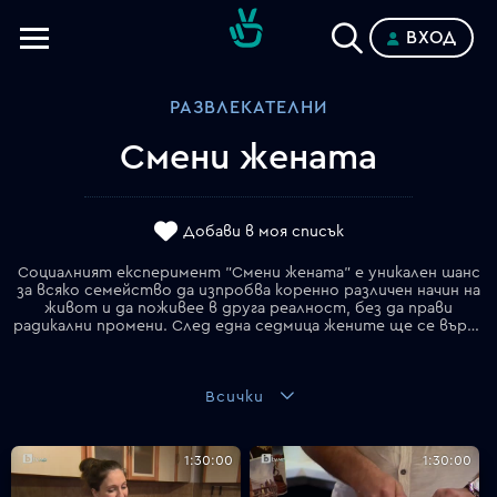
ВХОД
Телевизии
РАЗВЛЕКАТЕЛНИ
Категории
Смени жената
Планове
Добави в моя списък
Социалният експеримент "Смени жената" е уникален шанс
за всяко семейство да изпробва коренно различен начин на
живот и да поживее в друга реалност, без да прави
радикални промени. След една седмица жените ще се върнат към своето ежедневие и ще преценят дали има нужда да променят нещо в бита си и взаимоотношенията, за да бъде семейството още по-щастливо. Участниците ще се противопоставят освен със семейните си навици и ценности на битово ниво, но и с различната си философия за живота. Всяко едно от семействата във формата има своя собствена теория за личното щастие.
Всички
1:30:00
1:30:00