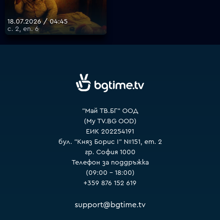
18.07.2026 / 04:45
с. 2, еп. 6
VOYO
"Май ТВ.БГ" ООД
(My TV.BG OOD)
ЕИК 202254191
бул. "Княз Борис I" №151, ет. 2
гр. София 1000
Телефон за поддръжка
(09:00 – 18:00)
+359 876 152 619
support@bgtime.tv