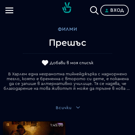
ВХОД
Телевизии
ФИЛМИ
Категории
Прешъс
Планове
Добави в моя списък
В Харлем една неграмотна тийнейджърка с наднормено
тегло, която е бременна с второто си дете, е поканена
да се запише в алтернативно училище. Тя се надява, че
благодарение на това животът й може да тръгне в нова посока.
Всички
1:45:00