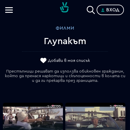
ВХОД
Телевизии
ФИЛМИ
Категории
Глупакът
Планове
Добави в моя списък
Престъпници решават да използва обикновен гражданин,
който да пренася наркотици и скъпоценности в колата си
и да ги прекарва през границата.
2:00:00
2:00:00