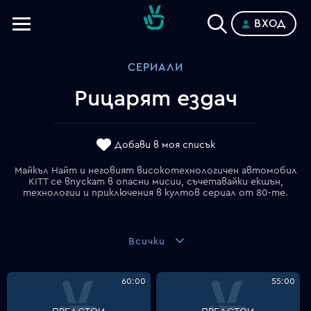
ВХОД
Телевизии
СЕРИАЛИ
Категории
Рицарят ездач
Планове
Добави в моя списък
Майкъл Найт и неговият високотехнологичен автомобил
KITT се впускат в опасни мисии, съчетавайки екшън,
технологии и приключения в култов сериал от 80-те.
Всички
60:00
55:00