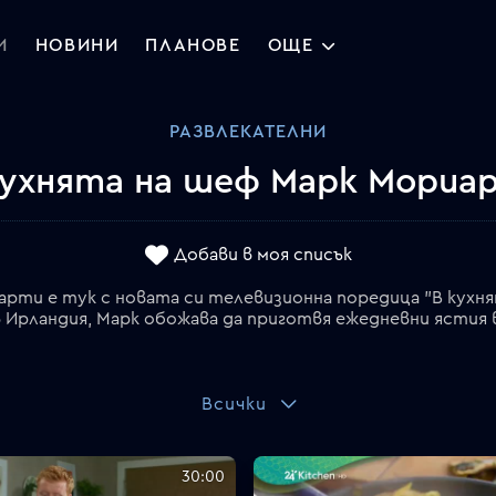
И
НОВИНИ
ПЛАНОВЕ
ОЩЕ
РАЗВЛЕКАТЕЛНИ
кухнята на шеф Марк Мориа
Добави в моя списък
и е тук с новата си телевизионна поредица "В кухнят
Ирландия, Марк обожава да приготвя ежедневни ястия в
Всички
30:00