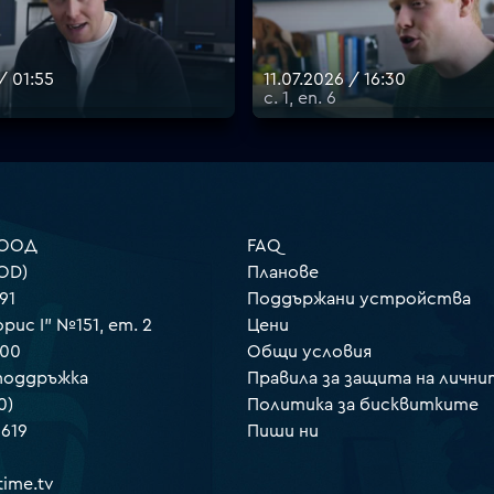
/ 01:55
11.07.2026 / 16:30
с. 1, еп. 6
 ООД
FAQ
OD)
Планове
91
Поддържани устройства
орис I" №151, ет. 2
Цени
000
Общи условия
 поддръжка
Правила за защита на лични
0)
Политика за бисквитките
 619
Пиши ни
ime.tv