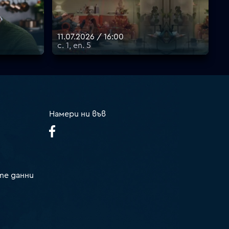
11.07.2026 / 16:00
с. 1, еп. 5
Намери ни във
те данни