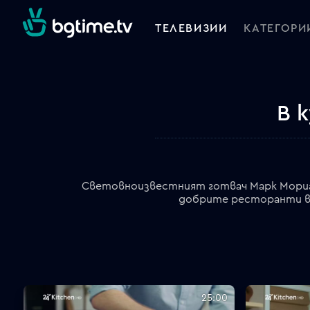
ТЕЛЕВИЗИИ
КАТЕГОРИ
В 
Световноизвестният готвач Марк Мориарт
добрите ресторанти в 
25:00