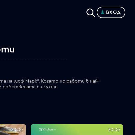
ВХОД
рти
а на шеф Марк". Когато не работи в най-
 собствената си кухня.
30:00
30:00