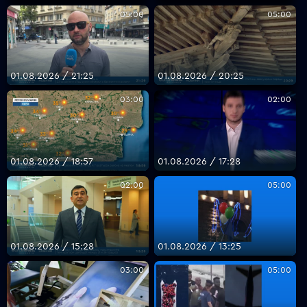
05:00
05:00
01.08.2026 / 21:25
01.08.2026 / 20:25
03:00
02:00
01.08.2026 / 18:57
01.08.2026 / 17:28
02:00
05:00
01.08.2026 / 15:28
01.08.2026 / 13:25
03:00
05:00