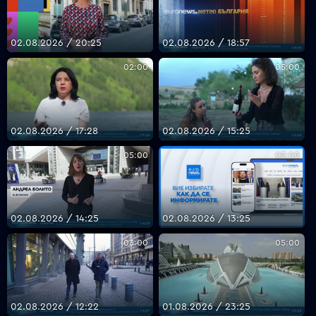
02.08.2026 / 20:25
02.08.2026 / 18:57
02:00
05:00
02.08.2026 / 17:28
02.08.2026 / 15:25
05:00
05:00
02.08.2026 / 14:25
02.08.2026 / 13:25
03:00
05:00
02.08.2026 / 12:22
01.08.2026 / 23:25