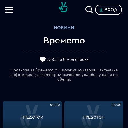
ВХОД
Телевизии
НОВИНИ
Категории
Времето
Планове
Добави в моя списък
Прогноза за времето с Euronews България – актуална
информация за метеорологичните условия у нас и по
света.
02:00
08:00
ПРЕДСТОИ
ПРЕДСТОИ