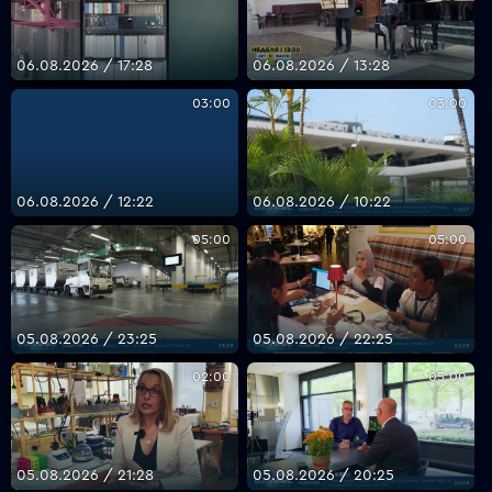
06.08.2026 / 17:28
06.08.2026 / 13:28
03:00
03:00
06.08.2026 / 12:22
06.08.2026 / 10:22
05:00
05:00
05.08.2026 / 23:25
05.08.2026 / 22:25
02:00
05:00
05.08.2026 / 21:28
05.08.2026 / 20:25