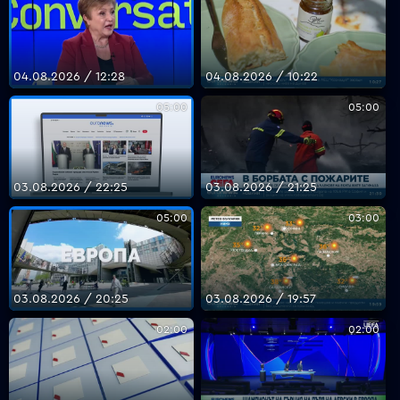
04.08.2026 / 12:28
04.08.2026 / 10:22
05:00
05:00
03.08.2026 / 22:25
03.08.2026 / 21:25
05:00
03:00
03.08.2026 / 20:25
03.08.2026 / 19:57
02:00
02:00