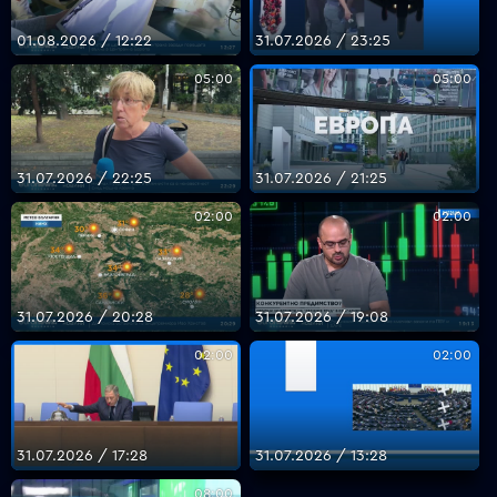
01.08.2026 / 12:22
31.07.2026 / 23:25
05:00
05:00
31.07.2026 / 22:25
31.07.2026 / 21:25
02:00
02:00
31.07.2026 / 20:28
31.07.2026 / 19:08
02:00
02:00
31.07.2026 / 17:28
31.07.2026 / 13:28
08:00