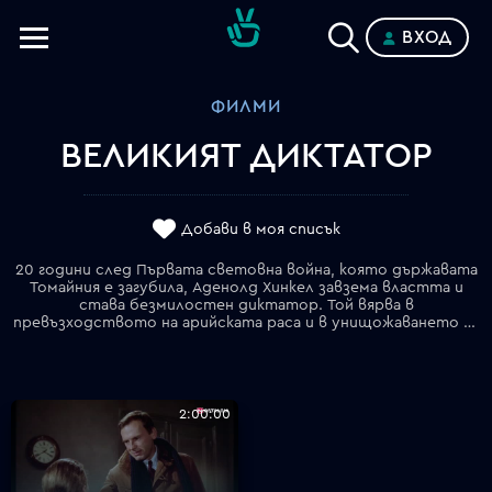
ВХОД
Телевизии
ФИЛМИ
Категории
ВЕЛИКИЯТ ДИКТАТОР
Планове
Добави в моя списък
20 години след Първата световна война, която държавата
Томайния е загубила, Аденолд Хинкел завзема властта и
става безмилостен диктатор. Той вярва в
превъзходството на арийската раса и в унищожаването на евреите. Обикновеният еврейски бръснар не подозира за това положение, защото е в болница след раняването му през войната. Той излиза от болницата, но страда от амнезия и трябва да спасява себе си и близките от преследванията. Това е първият говорящ филм на Чапли Чаплин. Филмът е номиниран за пет награди "Оскар" включително за най-добър филм.
2:00:00