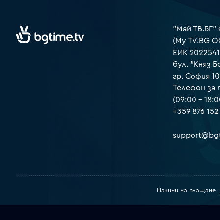
"Май ТВ.БГ"
(My TV.BG O
ЕИК 2022541
бул. "Княз Б
гр. София 1
Телефон за
(09:00 – 18:0
+359 876 152
support@bgt
Начини на плащане