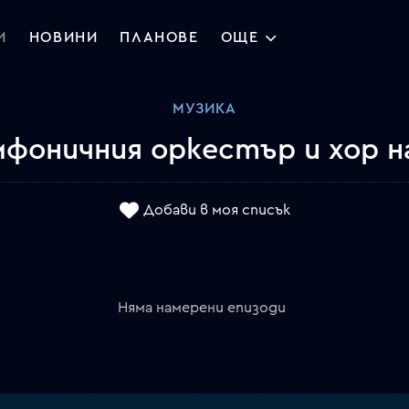
И
НОВИНИ
ПЛАНОВЕ
ОЩЕ
МУЗИКА
мфоничния оркестър и хор н
Добави в моя списък
Няма намерени епизоди