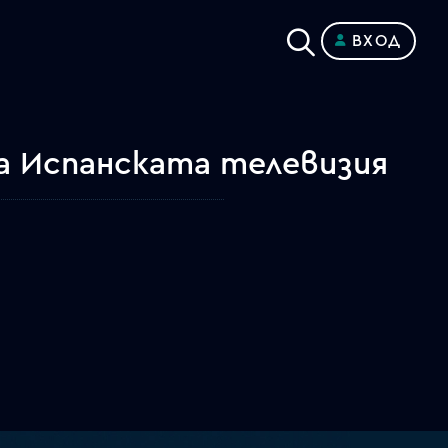
ВХОД
а Испанската телевизия