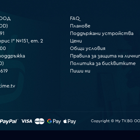
 ООД
FAQ
OD)
Планове
91
Поддържани устройства
орис I" №151, ет. 2
Цени
000
Общи условия
 поддръжка
Правила за защита на лични
0)
Политика за бисквитките
 619
Пиши ни
ime.tv
Copyright © My TV.BG OOD.