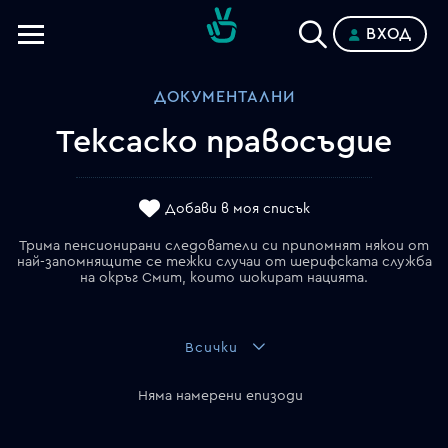
ВХОД
Телевизии
ДОКУМЕНТАЛНИ
Категории
Тексаско правосъдие
Планове
Добави в моя списък
Трима пенсионирани следователи си припомнят някои от
най-запомнящите се тежки случаи от шерифската служба
на окръг Смит, които шокират нацията.
Всички
Няма намерени епизоди