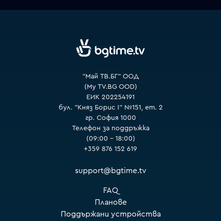
VOYO
"Май ТВ.БГ" ООД
(My TV.BG OOD)
ЕИК 202254191
бул. "Княз Борис I" №151, ет. 2
гр. София 1000
Телефон за поддръжка
(09:00 – 18:00)
+359 876 152 619
support@bgtime.tv
FAQ
Планове
Поддържани устройства