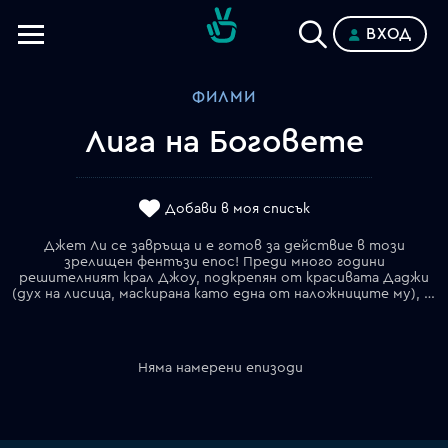
ВХОД
Телевизии
ФИЛМИ
Категории
Лига на Боговете
Планове
Добави в моя списък
Джет Ли се завръща и е готов за действие в този
зрелищен фентъзи епос! Преди много години
решителният крал Джоу, подкрепян от красивата Даджи
(дух на лисица, маскирана като една от наложниците му), си поставя за цел да завладее Средното царство. След години на кланета, непреклонните племена на Адептите са унищожени последователно. Магьосникът Цзян и генерал Цзи от Кишан са дългогодишни противници на краля-тиранин. Под влияние на гадателски знак Цзян открива, че отдавна изгубеният Меч на Светлината може да преобърне нещастието. Генерал Цзи има резерви към непокорния характер на оръжието, но Цзян е убеден, че надеждата се крие в риска. Тогава той прави хитър план, като възлага търсенето на Меча на няколко никому известни герои, всеки от които е роден с невероятни способности. По време на рискованото пътуване първото предизвикателство е да преодолеят страховете си…
Няма намерени епизоди