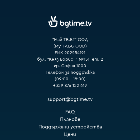
VOYO
"Май ТВ.БГ" ООД
(My TV.BG OOD)
ЕИК 202254191
бул. "Княз Борис I" №151, ет. 2
гр. София 1000
Телефон за поддръжка
(09:00 – 18:00)
+359 876 152 619
support@bgtime.tv
FAQ
Планове
Поддържани устройства
Цени