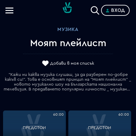
ВХОД
Телевизии
МУЗИКА
Категории
Моят плейлист
Планове
Добави в моя списък
"Кажи ни каква музика слушаш, за да разберем по-добре
какъв си!". Това е основният принцип на "Моят плейлист" _
новото музикално шоу на Българската национална
телевизия. В предаването популярни личности _ музиканти, артисти, спортисти, дори политици представят своите 10 най-любими песни, за да ги видим от една различна, а за някои и неочаквана, гледна точка. Водещият добавя любопитни факти и истории за парчетата, които зрителят вижда на екрана.
60:00
60:00
ПРЕДСТОИ
ПРЕДСТОИ