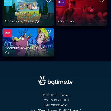
VOYO
Спокойно, Скуби-Ду
Скуби-Ду
Честит Хелоуин, Скуби-
Ду
"Май ТВ.БГ" ООД
(My TV.BG OOD)
ЕИК 202254191
бул. "Княз Борис I" №151, ет. 2