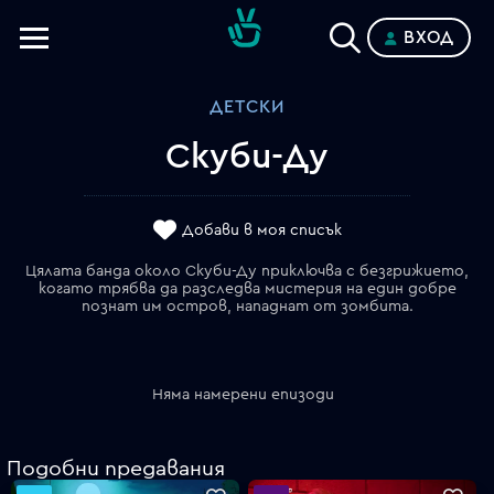
ВХОД
Телевизии
ДЕТСКИ
Категории
Скуби-Ду
Планове
Добави в моя списък
Цялата банда около Скуби-Ду приключва с безгрижието,
когато трябва да разследва мистерия на един добре
познат им остров, нападнат от зомбита.
Няма намерени епизоди
Подобни предавания