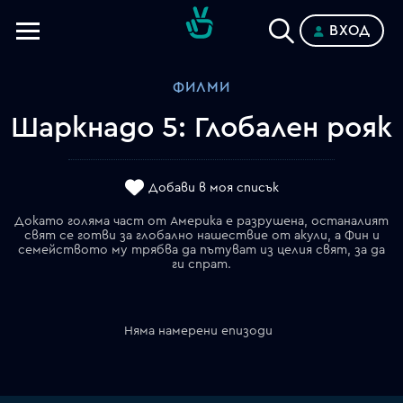
ВХОД
Телевизии
ФИЛМИ
Категории
Шаркнадо 5: Глобален рояк
Планове
Добави в моя списък
Докато голяма част от Америка е разрушена, останалият
свят се готви за глобално нашествие от акули, а Фин и
семейството му трябва да пътуват из целия свят, за да
ги спрат.
Няма намерени епизоди