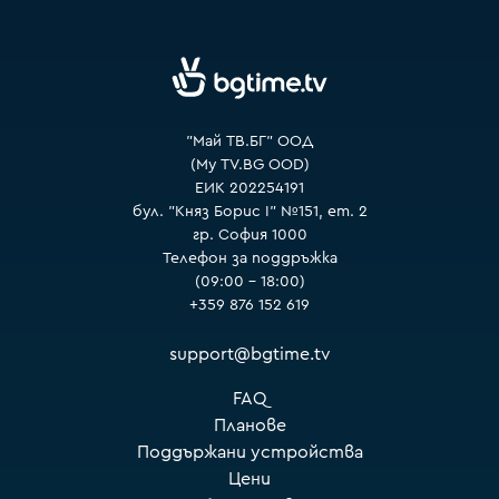
VOYO
"Май ТВ.БГ" ООД
(My TV.BG OOD)
ЕИК 202254191
бул. "Княз Борис I" №151, ет. 2
гр. София 1000
Телефон за поддръжка
(09:00 – 18:00)
+359 876 152 619
support@bgtime.tv
FAQ
Планове
Поддържани устройства
Цени