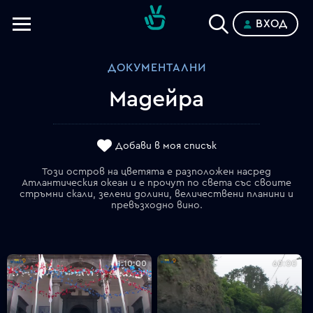
ВХОД
Телевизии
ДОКУМЕНТАЛНИ
Категории
Мадейра
Планове
Добави в моя списък
Този остров на цветята е разположен насред
Атлантическия океан и е прочут по света със своите
стръмни скали, зелени долини, величествени планини и
превъзходно вино.
1:10:00
60:00