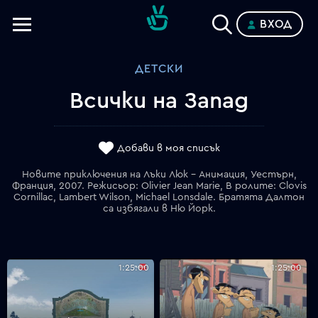
ВХОД
Телевизии
ДЕТСКИ
Категории
Всички на Запад
Планове
Добави в моя списък
Новите приключения на Лъки Люк - Анимация, Уестърн,
Франция, 2007. Режисьор: Olivier Jean Marie, В ролите: Clovis
Cornillac, Lambert Wilson, Michael Lonsdale. Братята Далтон
са избягали в Ню Йорк.
1:25:00
1:25:00