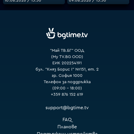
10.08.2026 / 15:30
09.08.2026 / 15:30
VOYO
"Май ТВ.БГ" ООД
(My TV.BG OOD)
ЕИК 202254191
бул. "Княз Борис I" №151, ет. 2
гр. София 1000
Телефон за поддръжка
(09:00 – 18:00)
+359 876 152 619
support@bgtime.tv
FAQ
Планове
Поддържани устройства