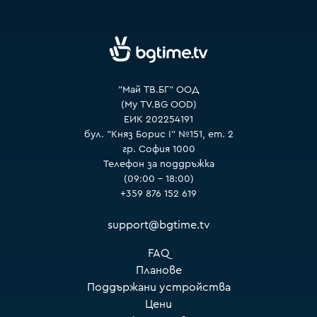
VOYO
"Май ТВ.БГ" ООД
(My TV.BG OOD)
ЕИК 202254191
бул. "Княз Борис I" №151, ет. 2
гр. София 1000
Телефон за поддръжка
(09:00 – 18:00)
+359 876 152 619
support@bgtime.tv
FAQ
Планове
Поддържани устройства
Цени