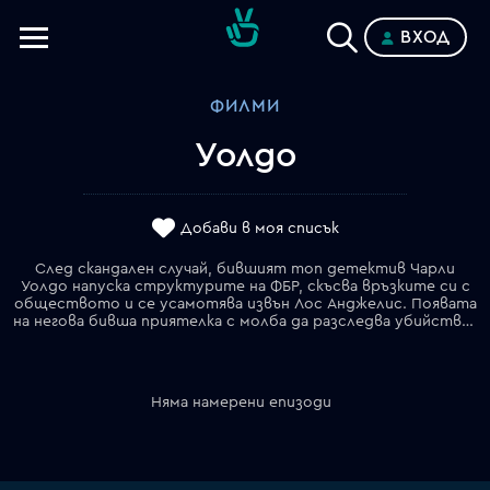
ВХОД
Телевизии
ФИЛМИ
Категории
Уолдо
Планове
Добави в моя списък
След скандален случай, бившият топ детектив Чарли
Уолдо напуска структурите на ФБР, скъсва връзките си с
обществото и се усамотява извън Лос Анджелис. Появата
на негова бивша приятелка с молба да разследва убийството на съпругата на ексцентричен актьор обаче го връща в голямата игра…
Няма намерени епизоди