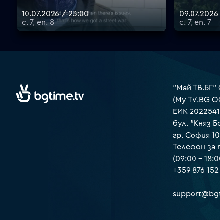
10.07.2026 / 23:00
09.07.2026
с. 7, еп. 8
с. 7, еп. 7
"Май ТВ.БГ"
(My TV.BG O
ЕИК 2022541
бул. "Княз Б
гр. София 1
Телефон за
(09:00 – 18:0
+359 876 152
support@bgt