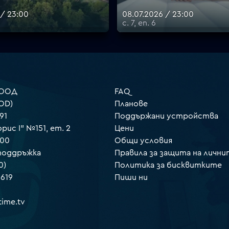
 / 23:00
08.07.2026 / 23:00
с. 7, еп. 6
 ООД
FAQ
OD)
Планове
91
Поддържани устройства
орис I" №151, ет. 2
Цени
000
Общи условия
 поддръжка
Правила за защита на лични
0)
Политика за бисквитките
 619
Пиши ни
ime.tv