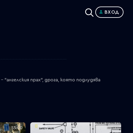
ВХОД
"ангелския прах", дрога, която подлудява
55:00
60:00