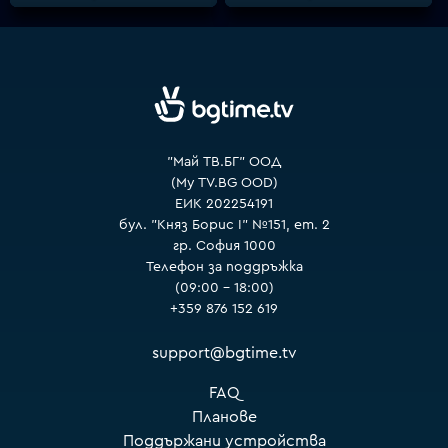
VOYO
"Май ТВ.БГ" ООД
(My TV.BG OOD)
ЕИК 202254191
бул. "Княз Борис I" №151, ет. 2
гр. София 1000
Телефон за поддръжка
(09:00 – 18:00)
+359 876 152 619
support@bgtime.tv
FAQ
Планове
Поддържани устройства