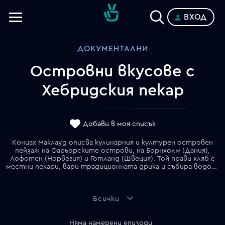
ВХОД
Телевизии
ДОКУМЕНТАЛНИ
Категории
Островни вкусове с
Планове
Хебридския пекар
Добави в моя списък
Кониах Маклауд описва кулинарния и културен островен
пейзаж на Фарьорските острови, на Борнхолм (Дания),
Лофотен (Норвегия) и Готланд (Швеция). Той прави хляб с
местни пекари, вари традиционната дрика и събира водорасли от заснежените брегове.
Всички
Няма намерени епизоди