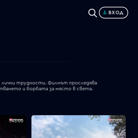
ВХОД
 и лични трудности. Филмът проследява
стването и борбата за място в света.
1:45:00
2:00:00