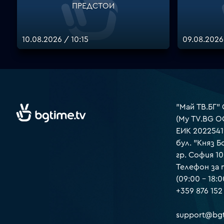
ПРЕДСТОИ
10.08.2026 / 10:15
09.08.2026
"Май ТВ.БГ"
(My TV.BG O
ЕИК 2022541
бул. "Княз Б
гр. София 1
Телефон за
(09:00 – 18:0
+359 876 152
support@bgt