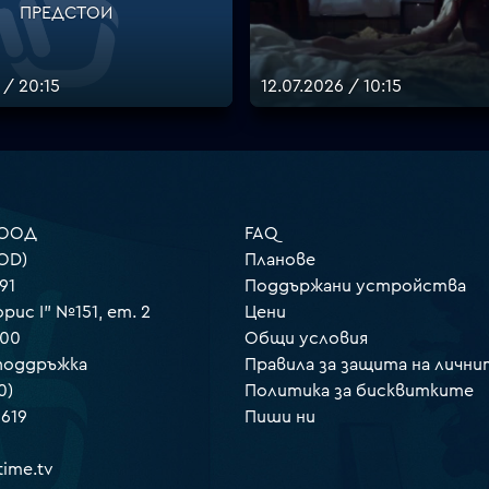
ПРЕДСТОИ
 / 20:15
12.07.2026 / 10:15
 ООД
FAQ
OD)
Планове
91
Поддържани устройства
орис I" №151, ет. 2
Цени
000
Общи условия
 поддръжка
Правила за защита на лични
0)
Политика за бисквитките
 619
Пиши ни
ime.tv