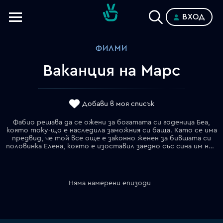
ВХОД
Телевизии
ФИЛМИ
Категории
Ваканция на Марс
Планове
Добави в моя списък
Фабио решава да се ожени за богатата си годеница Беа,
която току-що е наследила заможния си баща. Като се има
предвид, че той все още е законно женен за бившата си
половинка Елена, която е изоставил заедно със сина им няколко години по-рано, Фабио решава да се ожени на Марс, където няма юрисдикция. За негово нещастие, решен да събере отново родителите си, 18-годишният му син Джулио го последва на "червената планета". По време на пътуването в Космоса, обаче, младежът е засмукан от черна дупка, която увеличава възрастта му с около петдесет години. Сега синът изглежда по-възрастен от собствения си баща…
Няма намерени епизоди