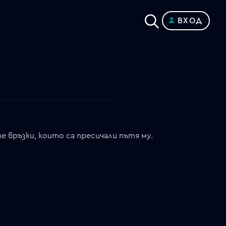
ВХОД
 връзки, които са пресичали пътя му.