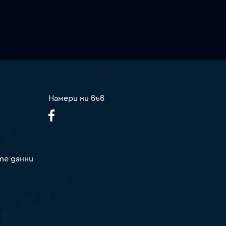
Намери ни във
те данни