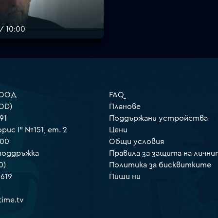
/ 10:00
 ООД
FAQ
OD)
Планове
91
Поддържани устройства
орис I" №151, ет. 2
Цени
000
Общи условия
 поддръжка
Правила за защита на лични
0)
Политика за бисквитките
 619
Пиши ни
ime.tv