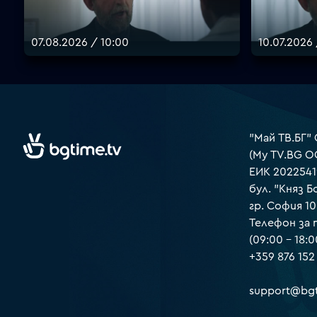
07.08.2026 / 10:00
10.07.2026 
"Май ТВ.БГ"
(My TV.BG O
ЕИК 2022541
бул. "Княз Б
гр. София 1
Телефон за
(09:00 – 18:0
+359 876 152
support@bgt