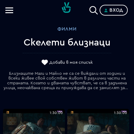
ВХОД
Телевизии
ФИЛМИ
Категории
Скелети близнаци
Планове
Добави в моя списък
Близнаците Маги и Майло не са се виждали от години и
всеки живее свой собствен живот в различни части на
страната. Когато и двамата чувстват, че са в задънена
улица, неочаквана среща ги принуждава да се замислят защо нищо не върви добре. Маги трябва да преосмисли брака си и самоунищожителните си тенденции, а Майло трябва да превъзмогне болката от разбитото си сърце. Срещата на близнаците им носи прилив на нови сили и те осъзнават, че може би ще оправят живота си, ако приемат миналото и поправят взаимоотношенията си.
1:30:00
1:30:00