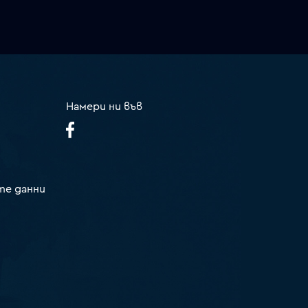
Намери ни във
те данни