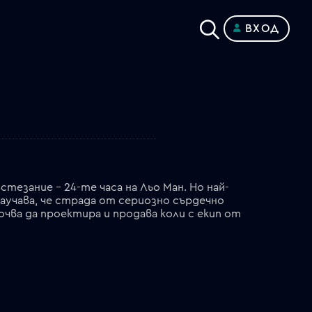
ВХОД
тезание – 24-те часа на Льо Ман. Но най-
учава, че страда от сериозно сърдечно
чва да проектира и продава коли с екип от
темпераментния тест-пилот Кен Майлс. Британски шампион и отдаден съпруг, Майлс е гениален зад волана, но също така е безцеремонен, арогантен и несклонен на компромиси. След като автомобилите на Шелби се представят достойно на Льо Ман срещу Енцо Ферари, от Форд го наемат да проектира най-добрия състезателен автомобил, машина, която да победи Ферари на тежката френска писта. Решени да успеят въпреки всичко, Шелби, Майлс и екипът им ще трябва да преодолеят законите на физиката, корпоративното вмешателство и своите лични демони, за да създадат един революционен автомобил, който ще превъзхожда всички останали. Но тези смели мъже ще трябват да платят висока цена за победата.