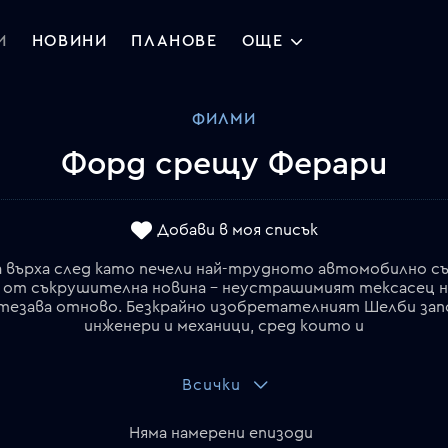
И
НОВИНИ
ПЛАНОВЕ
ОЩЕ
ФИЛМИ
Форд срещу Ферари
Добави в моя списък
а върха след като печели най-трудното автомобилно със
 от съкрушителна новина – неустрашимият тексасец на
стезава отново. Безкрайно изобретателният Шелби запо
инженери и механици, сред които и
Всички
Няма намерени епизоди