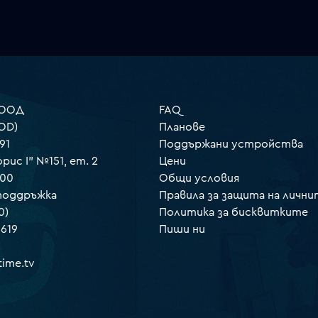
 ООД
FAQ
OD)
Планове
91
Поддържани устройства
орис I" №151, ет. 2
Цени
000
Общи условия
 поддръжка
Правила за защита на лични
0)
Политика за бисквитките
 619
Пиши ни
ime.tv