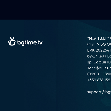
"Май ТВ.БГ"
(My TV.BG O
ЕИК 2022541
бул. "Княз Б
гр. София 1
Телефон за
(09:00 – 18:0
+359 876 152
support@bgt