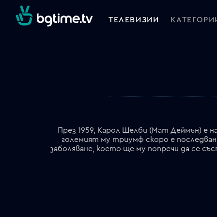
ТЕЛЕВИЗИИ
КАТЕГОРИ
През 1959, Карол Шелби (Мат Деймън) е н
големият му триумф скоро е последван
заболяване, което ще му попречи да се съ