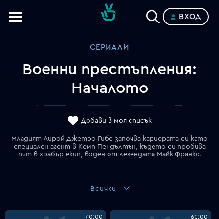
ВХОД
Телевизии
СЕРИАЛИ
Категории
Военни престъпления:
Планове
Началото
Добави в моя списък
Младият Лирой Джетро Гибс започва кариерата си като
специален агент в Кемп Пендълтън, където си пробива
път в храбър екип, воден от легендата Майк Франкс.
Всички
40:00
60:00