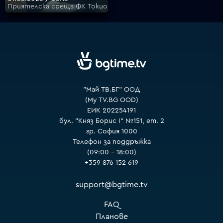
Приятелска среща ФК Токио - Борусия Дортмунд - ФК Токио
"Май ТВ.БГ" ООД
(My TV.BG OOD)
ЕИК 202254191
бул. "Княз Борис I" №151, ет. 2
гр. София 1000
Телефон за поддръжка
(09:00 – 18:00)
+359 876 152 619
support@bgtime.tv
FAQ
Планове