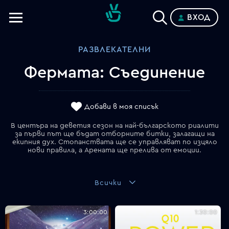
ВХОД
Телевизии
РАЗВЛЕКАТЕЛНИ
Категории
Фермата: Съединение
Планове
Добави в моя списък
В центъра на деветия сезон на най-българското риалити
за първи път ще бъдат отборните битки, залагащи на
екипния дух. Стопанствата ще се управляват по изцяло
нови правила, а Арената ще прелива от емоции.
Всички
3:00:00
1:30:00