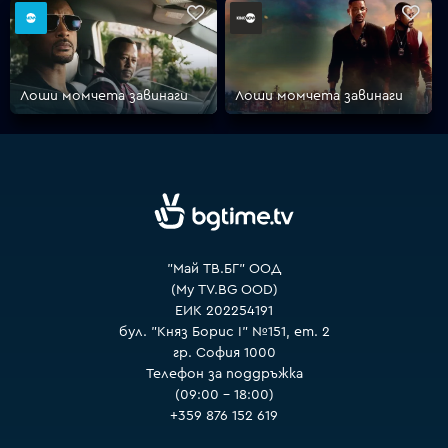
VOYO
Лоши момчета завинаги
Лоши момчета завинаги
"Май ТВ.БГ" ООД
(My TV.BG OOD)
ЕИК 202254191
бул. "Княз Борис I" №151, ет. 2
гр. София 1000
Телефон за поддръжка
(09:00 – 18:00)
+359 876 152 619