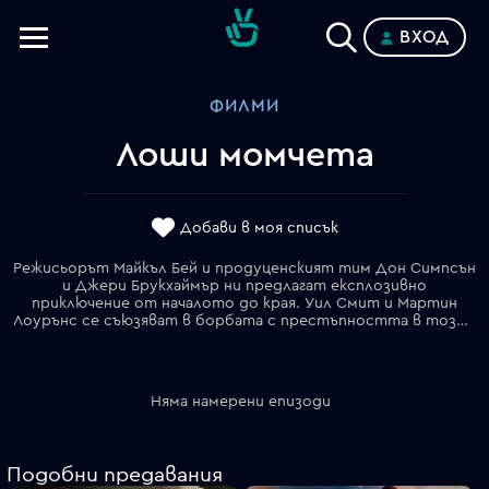
ВХОД
Телевизии
ФИЛМИ
Категории
Лоши момчета
Планове
Добави в моя списък
Режисьорът Майкъл Бей и продуценският тим Дон Симпсън
и Джери Брукхаймър ни предлагат експлозивно
приключение от началото до края. Уил Смит и Мартин
Лоурънс се съюзяват в борбата с престъпността в този криминален екшън за две добри ченгета, които са истински Лоши момчета! Конфискуван хероин на стойност милион и половина долара е откраднат от склада на полицията. Веднъж вече понижени, детективите Майк Лаури и Маркъс Бърнет сега рискуват завинаги да се сбогуват с Наркоотдела на полицията в Маями. Когато престъпниците убиват единствения свидетел и са по следите на красива полицейска информаторка (Теа Леони) и близка приятелка на момчетата, случаят става много личен! Бързи коли, неустоими жени и нонстоп екшън гарантират страхотно забавление с Лоши момчета!
Няма намерени епизоди
Подобни предавания