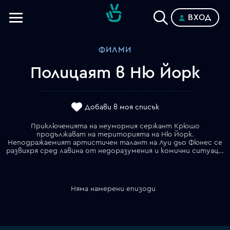
ВХОД
Телевизии
ФИЛМИ
Категории
Полицаят в Ню Йорк
Планове
Добави в моя списък
Приключенията на неуморния сержант Крюшо
продължават на територията на Ню Йорк.
Неподражаемият артистичен талант на Луи дьо Фюнес се
развихря сред лавина от недоразумения и комични ситуации, а международният конгрес на полицаите се превръща в арена на импровизации. Оскъдните му познания по английски език, които далеч надхвърлят знанията на колегите му, предизвикват взривове от смях, а появата на дъщеря му в Ню Йорк дава мощен тласък на вдъхновеното му актьорско изпълнение.
Няма намерени епизоди