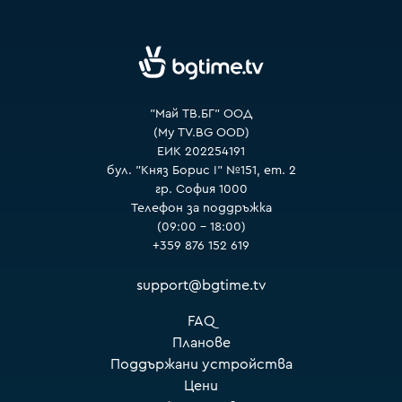
VOYO
"Май ТВ.БГ" ООД
(My TV.BG OOD)
ЕИК 202254191
бул. "Княз Борис I" №151, ет. 2
гр. София 1000
Телефон за поддръжка
(09:00 – 18:00)
+359 876 152 619
support@bgtime.tv
FAQ
Планове
Поддържани устройства
Цени