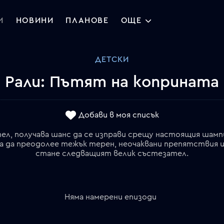
И
НОВИНИ
ПЛАНОВЕ
ОЩЕ
ДЕТСКИ
Рали: Пътят на коприната
Добави в моя списък
л, получава шанс да се изправи срещу настоящия шамп
 да преодолее тежък терен, неочаквани препятствия и 
стане следващият велик състезател.
Няма намерени епизоди