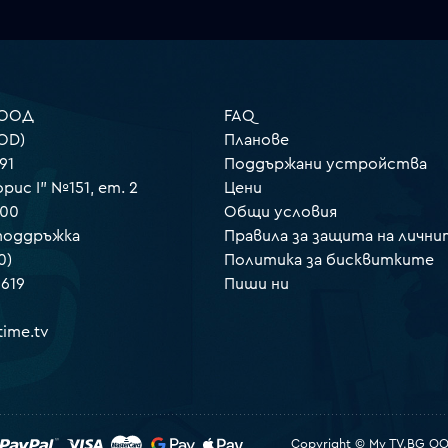
 ООД
FAQ
OD)
Планове
91
Поддържани устройства
орис I" №151, ет. 2
Цени
000
Общи условия
 поддръжка
Правила за защита на лични
0)
Политика за бисквитките
 619
Пиши ни
ime.tv
Copyright © My TV.BG OOD.