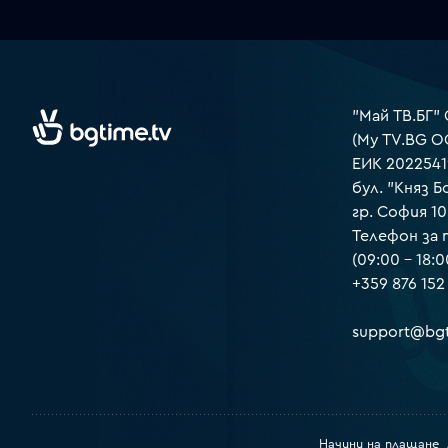
"Май ТВ.БГ"
(My TV.BG O
ЕИК 2022541
бул. "Княз Б
гр. София 1
Телефон за
(09:00 – 18:0
+359 876 152
support@bgt
Начини на плащане