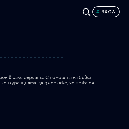
ВХОД
ион в рали серията. С помощта на бивш
конкуренцията, за да докаже, че може да