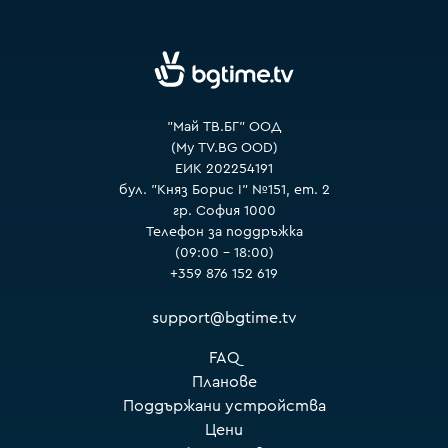
VOYO
"Май ТВ.БГ" ООД
(My TV.BG OOD)
ЕИК 202254191
бул. "Княз Борис I" №151, ет. 2
гр. София 1000
Телефон за поддръжка
(09:00 – 18:00)
+359 876 152 619
support@bgtime.tv
FAQ
Планове
Поддържани устройства
Цени